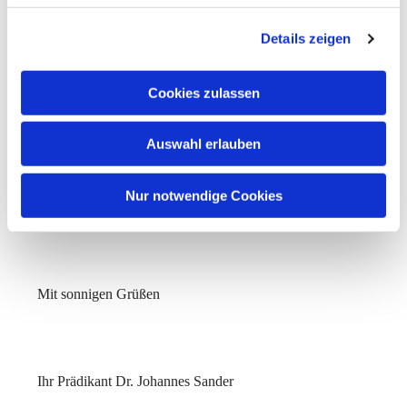
Wir treffen uns zum Bibelgesprächskreis jeweils am 1.
Details zeigen
und 3. Dienstag des Monats um 19:00 bei einem Glas
Wein und ein paar Pralinchen im Konferenzzimmer des
Cookies zulassen
Emmaus-Gemeindehauses, Kleiberweg 115c.
Auswahl erlauben
Herzliche Einladung an Alle, einfach mal
Nur notwendige Cookies
reinzuschnuppern!
Mit sonnigen Grüßen
Ihr Prädikant Dr. Johannes Sander