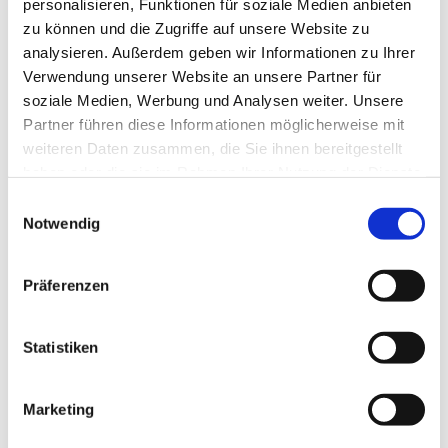
überhaupt 1 Buch? Und wie gehen wir mit dieser
personalisieren, Funktionen für soziale Medien anbieten
jahrtausendealten Literatur eigentlich heutzutage
zu können und die Zugriffe auf unsere Website zu
angemessen um?
analysieren. Außerdem geben wir Informationen zu Ihrer
Verwendung unserer Website an unsere Partner für
soziale Medien, Werbung und Analysen weiter. Unsere
Partner führen diese Informationen möglicherweise mit
Mit diesen und vielen anderen Fragen beschäftigen wir
weiteren Daten zusammen, die Sie ihnen bereitgestellt
uns nun schon im fünften Jahr, ohne dass es auch nur
haben oder die sie im Rahmen Ihrer Nutzung der Dienste
ansatzweise langweilig wird!
gesammelt haben.
Einwilligungsauswahl
Notwendig
Ein schöner Aspekt am Bibelgesprächskreis ist, dass wir
Themen, die in der Sonntagspredigt nur knapp
Präferenzen
angesprochen werden, unserer Neugier entsprechend
vertiefen können. Und darüber hinaus greifen wir alles
auf, was uns überhaupt zum Thema Bibel und Glauben
Statistiken
beschäftigt und bewegt. Das macht uns großen Spaß,
genau wie unsere jährliche Ausflugstour im Sommer.
Marketing