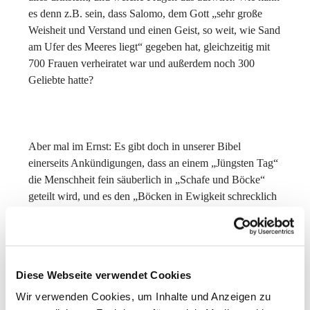
es denn z.B. sein, dass Salomo, dem Gott „sehr große
Weisheit und Verstand und einen Geist, so weit, wie Sand
am Ufer des Meeres liegt“ gegeben hat, gleichzeitig mit
700 Frauen verheiratet war und außerdem noch 300
Geliebte hatte?
Aber mal im Ernst: Es gibt doch in unserer Bibel
einerseits Ankündigungen, dass an einem „Jüngsten Tag“
die Menschheit fein säuberlich in „Schafe und Böcke“
geteilt wird, und es den „Böcken in Ewigkeit schrecklich
ergehen wird. Dem stehen andererseits Stellen gegenüber,
die eine Vergebung Gottes für alle in Aussicht stellen.
Was stimmt denn nun? Entschwebte Jesus bei der
„Himmelfahrt“ tatsächlich in die Wolken? Und hat er
Diese Webseite verwendet Cookies
tatsächlich alles genauso gesagt und getan, wie wir´s im
Neuen Testament nachlesen können? Ist die Bibel
Wir verwenden Cookies, um Inhalte und Anzeigen zu