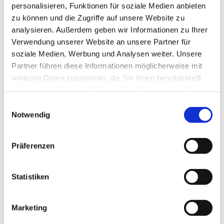
Domino“ von Buxtehude und anderen ein. Es werden
personalisieren, Funktionen für soziale Medien anbieten
noch Mitsänger*innen gesucht, die Freude an einer
zu können und die Zugriffe auf unsere Website zu
Einstudierung mit modernen und alten Werken haben.
analysieren. Außerdem geben wir Informationen zu Ihrer
Die Kantorei leitet Kirchenmusikerin Katharina Grulke.
Verwendung unserer Website an unsere Partner für
soziale Medien, Werbung und Analysen weiter. Unsere
Wir proben immer mittwochs 19.30 – 21.45 Uhr im
Partner führen diese Informationen möglicherweise mit
Gemeindehaus der Auferstehungskirche, Luruper
weiteren Daten zusammen, die Sie ihnen bereitgestellt
Hauptstr. 155.
haben oder die sie im Rahmen Ihrer Nutzung der Dienste
Infos und Anmeldung bei Katharina Grulke
gesammelt haben.
Einwilligungsauswahl
grulke@kirche-lurup.de
Notwendig
https://www.auferstehung-lurup...
Präferenzen
Hören Sie doch mal rein!
Statistiken
Marketing