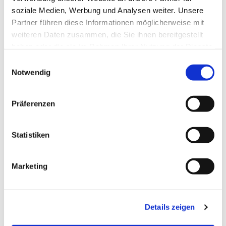
für die Menschen im Stadtteil: Die evangelischen
soziale Medien, Werbung und Analysen weiter. Unsere
Kirchengemeinden in Lurup (KGV) übernemrn die
Partner führen diese Informationen möglicherweise mit
Aufgabe der Trägerschaft, die SAGA stellt die
weiteren Daten zusammen, die Sie ihnen bereitgestellt
Räumlichkeiten zur Verfügung. DieLebensmittelspenden
haben oder die sie im Rahmen Ihrer Nutzung der Dienste
stammen größtenteils aus einer Kooperation mit der
gesammelt haben.
Einwilligungsauswahl
Hamburger Tafel e.V., aber auch durch direkt
Notwendig
eingesammelte Spenden von Bäckerei Hansen. Und
schließlich steht dahinter ein ganzes Team ehrenamtlicher
Mitarbeiter:innen, die die Logistik organisieren.
Präferenzen
Das Projekt steht noch ganz am Anfang, weitere Hilfe ist
Statistiken
sehr herzlich willkommen -sei es in Form von
Engagement oder (Geld- oder Sach-)Spenden. Ein paar
tatkräftige Männer im Team wären klasse. Außerdem
Marketing
fehlen ganz konkret für den Start noch ein gut erhaltener
großer Kühlschrank, zwei Bierzelttische, eine
Treppensackkarre, gut erhaltene Brotdosen,
Details zeigen
Desinfektionsmittel, FFP2-Masken, Einweghandschuhe.
Sachspenden können nach Absprache im Dannenkamp