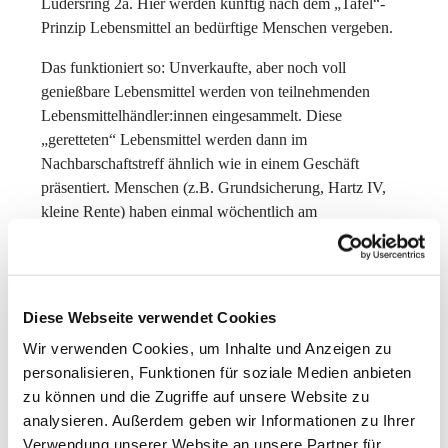
Lüdersring 2a. Hier werden künftig nach dem „Tafel“-
Prinzip Lebensmittel an bedürftige Menschen vergeben.
Das funktioniert so: Unverkaufte, aber noch voll
genießbare Lebensmittel werden von teilnehmenden
Lebensmittelhändler:innen eingesammelt. Diese
„geretteten“ Lebensmittel werden dann im
Nachbarschaftstreff ähnlich wie in einem Geschäft
präsentiert. Menschen (z.B. Grundsicherung, Hartz IV,
kleine Rente) haben einmal wöchentlich am
Dienstagnachmittag die Chance, hier gegen ein
symbolisches Entgelt von 1 Euro „einzukaufen“.
Am 11. Mai soll es losgehen. Um in den Kundenstamm
Diese Webseite verwendet Cookies
aufgenommen zu werden, gibt es am 27.04. und 04.05.
ab 14.30 Uhr die Anmeldung im Nachbarschaftstreff–
Wir verwenden Cookies, um Inhalte und Anzeigen zu
hierzu bitte vorab einen Termin vereinbaren unter 0176
personalisieren, Funktionen für soziale Medien anbieten
4945 2107.
zu können und die Zugriffe auf unsere Website zu
analysieren. Außerdem geben wir Informationen zu Ihrer
Möglich gemacht wird das durch große Hilfsbereitschaft
Verwendung unserer Website an unsere Partner für