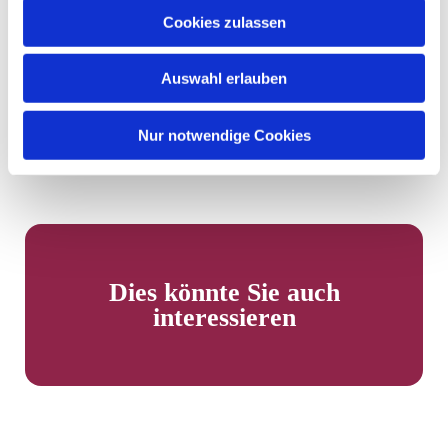
20 bei Menz (Tel. 0176 49452107) abgegeben werden.
Cookies zulassen
Spendenkonto: KGV Lurup,
Auswahl erlauben
IBAN DE05200505501053213235,
Verwendungszweck: Lebensmittelausgabe
Nur notwendige Cookies
Dies könnte Sie auch
interessieren