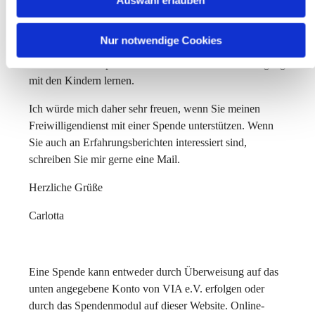
Auswahl erlauben
umgeht und das Konzept der Camphill-School (beruhend
auf dem Waldorf-Konzept) vermittelt bekommt. Dieses
Nur notwendige Cookies
Konzept ist sehr besonders und deswegen kann ich auch
nur an einer Camphill-School diesen besonderen Umgang
mit den Kindern lernen.
Ich würde mich daher sehr freuen, wenn Sie meinen
Freiwilligendienst mit einer Spende unterstützen. Wenn
Sie auch an Erfahrungsberichten interessiert sind,
schreiben Sie mir gerne eine Mail.
Herzliche Grüße
Carlotta
Eine Spende kann entweder durch Überweisung auf das
unten angegebene Konto von VIA e.V. erfolgen oder
durch das Spendenmodul auf dieser Website. Online-