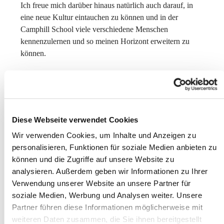
Ich freue mich darüber hinaus natürlich auch darauf, in
eine neue Kultur eintauchen zu können und in der
Camphill School viele verschiedene Menschen
kennenzulernen und so meinen Horizont erweitern zu
können.
Ich arbeite in der Camphill School nicht als bezahltes Au-
Pair, sondern als Freiwillige ehrenamtlich. Denn Camphill
ist ein privates Internat, das selbst auf Spenden
Diese Webseite verwendet Cookies
angewiesen ist. Damit nicht nur privilegierte Kinder die
Wir verwenden Cookies, um Inhalte und Anzeigen zu
Chance haben auf dieses Internat zu gehen und somit die
personalisieren, Funktionen für soziale Medien anbieten zu
Unterstützung zu bekommen, die sie für ihre Entwicklung
können und die Zugriffe auf unsere Website zu
benötigen, ist es Camphill auch nicht möglich für jeden
analysieren. Außerdem geben wir Informationen zu Ihrer
Freiwilligen (pro Kind ein Freiwilliger) die Kosten zu
Verwendung unserer Website an unsere Partner für
übernehmen.
soziale Medien, Werbung und Analysen weiter. Unsere
Partner führen diese Informationen möglicherweise mit
weiteren Daten zusammen, die Sie ihnen bereitgestellt