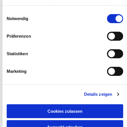
Das Bundesministerium für Familie, Senioren, Frauen
haben oder die sie im Rahmen Ihrer Nutzung der Dienste
und Jugend unterstützt aber solche sozialen Auslandsjahre
gesammelt haben.
Einwilligungsauswahl
über das Förderprogramm des Internationalen
Notwendig
Jugendfreiwilligendiensts (IJFD).
Mein IJFD vermittelt die Entsendeorganisation VIAe.V.
Präferenzen
Die Gesamtkosten sind durch die Förderung bis auf 2500
€ gedeckt, normalerweise betragen die Kosten ungefähr
Statistiken
12 000€. In meinem Fall kommt noch ein Visum für 800€
dazu, da man mit dem Visum zwangsweise auch eine
Krankenversicherung abschließen muss.
Marketing
VIA e.V. ist ein gemeinnütziger Verein, dem also keine
eigenen Mittel zur Verfügung stehen, daher sollen die
2500€ durch einen Spenderkreis gesammelt werden.
Details zeigen
Diese 2500€ sind für die Versicherung, Verpflegung und
Cookies zulassen
vor allem auch für Vorbereitungswochen, in denen man
eine spezielle Fortbildung bekommt, wie man mit diesen
besonders verhaltens- auffälligen Kindern am besten