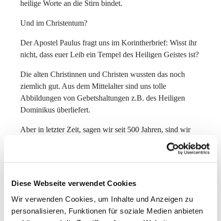
heilige Worte an die Stirn bindet.
Und im Christentum?
Der Apostel Paulus fragt uns im Korintherbrief: Wisst ihr
nicht, dass euer Leib ein Tempel des Heiligen Geistes ist?
Die alten Christinnen und Christen wussten das noch
ziemlich gut. Aus dem Mittelalter sind uns tolle
Abbildungen von Gebetshaltungen z.B. des Heiligen
Dominikus überliefert.
Aber in letzter Zeit, sagen wir seit 500 Jahren, sind wir
doch recht verkopft geworden.
Wem geht es ähnlich? Ich bedaure oft, dass unsere
Diese Webseite verwendet Cookies
christliche Gebetstradition so reduziert ist aufs Denken.
Wir verwenden Cookies, um Inhalte und Anzeigen zu
Der Körper kommt darin fast gar nicht vor. Dabei können
personalisieren, Funktionen für soziale Medien anbieten
Bewegungen so viel ausdrücken und die Seele in