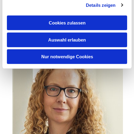
fitz@kirche-lurup.de
Details zeigen
Bis dahin bleiben Sie beweglich und getrost!
Cookies zulassen
Herzliche Grüße von Ihrer/Eurer Pastorin Verena Fitz
Auswahl erlauben
Nur notwendige Cookies