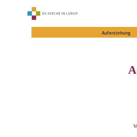
Auferstehung
A
V