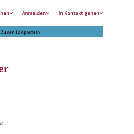
chen
Anmelden
In Kontakt gehen
Zu den 12 Aposteln
er
54