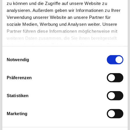
zu können und die Zugriffe auf unsere Website zu
Pflanz deine Gedanken des Friedens ein
analysieren. Außerdem geben wir Informationen zu Ihrer
Verwendung unserer Website an unsere Partner für
in die Köpfe und Herzen der Mächtigen
soziale Medien, Werbung und Analysen weiter. Unsere
und aller, die weiter um Frieden ringen.
Partner führen diese Informationen möglicherweise mit
weiteren Daten zusammen, die Sie ihnen bereitgestellt
Steh allen bei,
haben oder die sie im Rahmen Ihrer Nutzung der Dienste
gesammelt haben.
die im Schussfeuer Schutz suchen,
Einwilligungsauswahl
Notwendig
die Tote der Kriegshandlungen beweinen,
die in Sorge sind um ihre Angehörigen in der Ukraine.
Präferenzen
Schenk Hoffnung, Gott, und Zukunft.
Statistiken
Und klaren Verstand.
Damit die Waffen wieder schweigen.
Marketing
Damit Frieden sich ausbreitet.