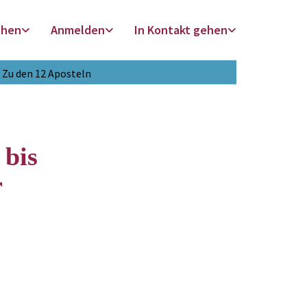
chen
Anmelden
In Kontakt gehen
Zu den 12 Aposteln
bis
r