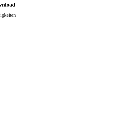
wnload
igkeiten