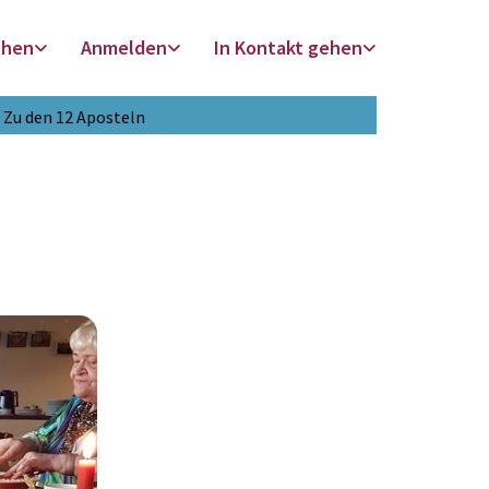
chen
Anmelden
In Kontakt gehen
Zu den 12 Aposteln