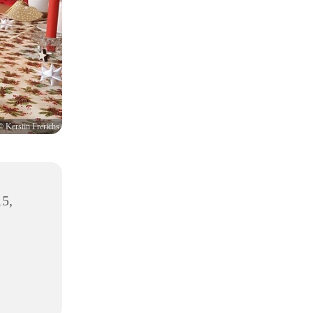
© Kerstin Frerichs
5,