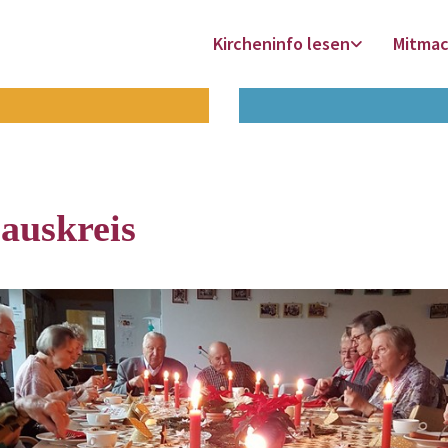
Kircheninfo lesen
Mitma
uskreis