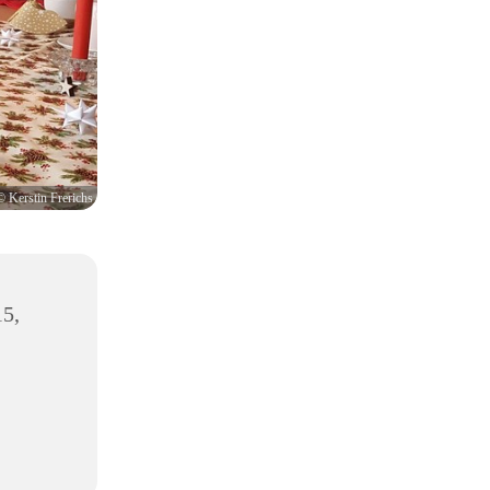
© Kerstin Frerichs
5,