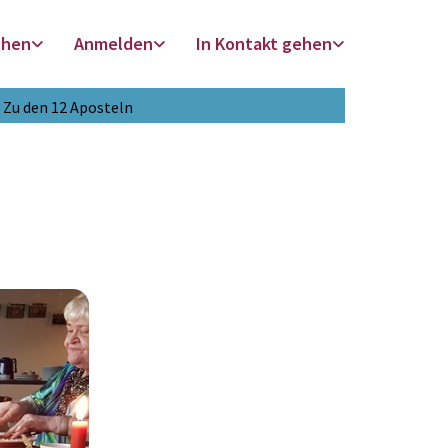
chen
Anmelden
In Kontakt gehen
Zu den 12 Aposteln