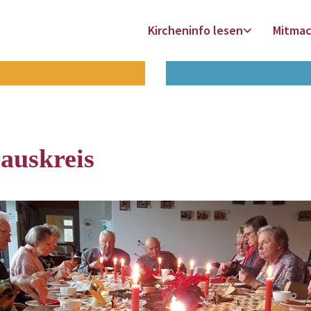
Kircheninfo lesen
Mitma
uskreis