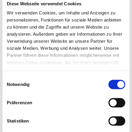
Diese Webseite verwendet Cookies
Kaffee, Klönen, Geschichten und Themen - das ist der
Wir verwenden Cookies, um Inhalte und Anzeigen zu
Kern des Emmauskreises. Jeden Donnerstag von 14.30-
personalisieren, Funktionen für soziale Medien anbieten
16 Uhr im Gemeindehaus, Kleiberweg 115 - seien Sie
zu können und die Zugriffe auf unsere Website zu
herzlich willkommen!
analysieren. Außerdem geben wir Informationen zu Ihrer
Verwendung unserer Website an unsere Partner für
soziale Medien, Werbung und Analysen weiter. Unsere
Partner führen diese Informationen möglicherweise mit
weiteren Daten zusammen, die Sie ihnen bereitgestellt
haben oder die sie im Rahmen Ihrer Nutzung der Dienste
gesammelt haben.
Einwilligungsauswahl
Notwendig
Präferenzen
Statistiken