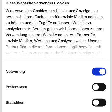
Diese Webseite verwendet Cookies
Kaffee, Klönen, Geschichten und Themen - das ist der
Wir verwenden Cookies, um Inhalte und Anzeigen zu
Kern des Emmauskreises. Jeden Donnerstag von 14.30-
personalisieren, Funktionen für soziale Medien anbieten
16 Uhr im Gemeindehaus, Kleiberweg 115 - seien Sie
zu können und die Zugriffe auf unsere Website zu
herzlich willkommen!
analysieren. Außerdem geben wir Informationen zu Ihrer
Verwendung unserer Website an unsere Partner für
soziale Medien, Werbung und Analysen weiter. Unsere
Partner führen diese Informationen möglicherweise mit
weiteren Daten zusammen, die Sie ihnen bereitgestellt
haben oder die sie im Rahmen Ihrer Nutzung der Dienste
gesammelt haben.
Einwilligungsauswahl
Notwendig
Präferenzen
Statistiken