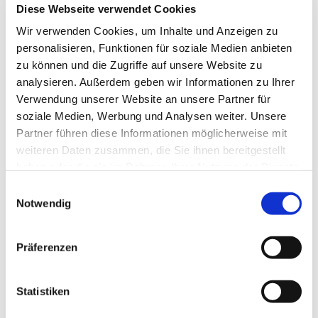
Diese Webseite verwendet Cookies
Kaffee, Klönen, Geschichten und Themen - das ist der
Wir verwenden Cookies, um Inhalte und Anzeigen zu
Kern des Emmauskreises. Jeden Donnerstag von 14.30-
personalisieren, Funktionen für soziale Medien anbieten
16 Uhr im Gemeindehaus, Kleiberweg 115 - seien Sie
zu können und die Zugriffe auf unsere Website zu
herzlich willkommen!
analysieren. Außerdem geben wir Informationen zu Ihrer
Verwendung unserer Website an unsere Partner für
soziale Medien, Werbung und Analysen weiter. Unsere
Partner führen diese Informationen möglicherweise mit
weiteren Daten zusammen, die Sie ihnen bereitgestellt
haben oder die sie im Rahmen Ihrer Nutzung der Dienste
gesammelt haben.
Einwilligungsauswahl
Notwendig
Präferenzen
Statistiken