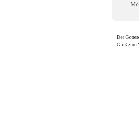
Met
Der Gottesd
Groß zum V