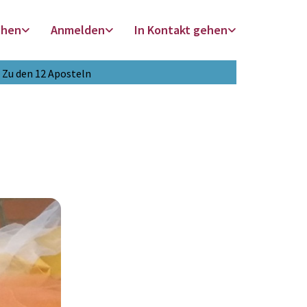
chen
Anmelden
In Kontakt gehen
Zu den 12 Aposteln