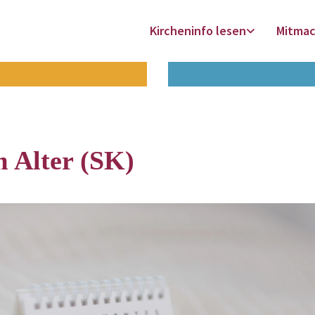
Kircheninfo lesen
Mitma
m Alter (SK)