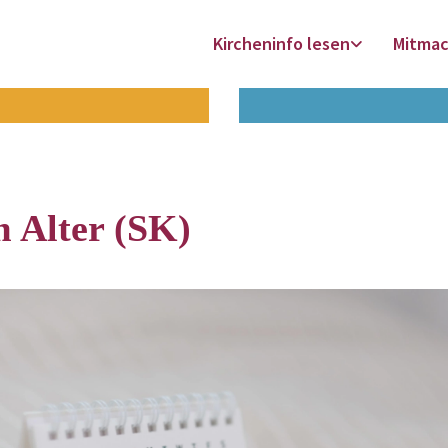
Kircheninfo lesen
Mitma
m Alter (SK)