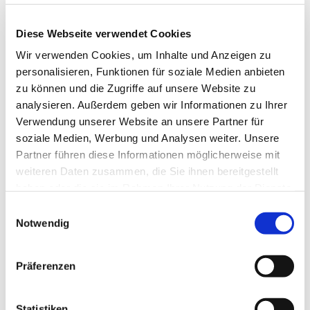
Diese Webseite verwendet Cookies
Mit netten Menschen gemütlich frühstücken, leckere
Wir verwenden Cookies, um Inhalte und Anzeigen zu
Brötchen, reichlich Aufschnitt, Käse und Kaffee inklusive
personalisieren, Funktionen für soziale Medien anbieten
- melden Sie sich gerne dazu an! Jeden zweiten
zu können und die Zugriffe auf unsere Website zu
Donnerstag von ab 10 Uhr im Alten Kirchsaal, Flurstraße
analysieren. Außerdem geben wir Informationen zu Ihrer
1. Kontakt: Diakonin Kerstin Frerichs, Tel. 0176/47 666
Verwendung unserer Website an unsere Partner für
706 oder frerichs@kirche-lurup.de
soziale Medien, Werbung und Analysen weiter. Unsere
Partner führen diese Informationen möglicherweise mit
weiteren Daten zusammen, die Sie ihnen bereitgestellt
haben oder die sie im Rahmen Ihrer Nutzung der Dienste
gesammelt haben.
Einwilligungsauswahl
Notwendig
Präferenzen
Statistiken