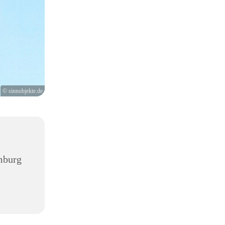
© sinnobjekte.de
mburg