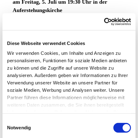
am Freitag, 5. Juli um 19:30 Uhr in der
Auferstehungskirche
„Gesichter des Friedens“ ab 05. Juli in der
Auferstehungskirche zu sehen
Diese Webseite verwendet Cookies
Extrem beunruhigend sind die vielen gewaltsamen
Konflikte, von denen wir erfahren. Oft ist dies in unseren
Wir verwenden Cookies, um Inhalte und Anzeigen zu
Gottesdiensten und in Gesprächskreisen Thema. Groß ist
personalisieren, Funktionen für soziale Medien anbieten
natürlich die Sehnsucht nach Frieden. Aber bekanntlich
zu können und die Zugriffe auf unsere Website zu
ist es schwierig, Frieden auch zu erreichen. Fühl- und
analysieren. Außerdem geben wir Informationen zu Ihrer
Denkanstöße dafür möchte eine Plakatausstellung geben,
Verwendung unserer Website an unsere Partner für
die wir in der Auferstehungskirche zeigen werden: Die
soziale Medien, Werbung und Analysen weiter. Unsere
Ausstellung „Gesichter des Friedens“
des
Forums
Partner führen diese Informationen möglicherweise mit
Ziviler Friedensdienst
stellt zehn Menschen vor, die sich
weiteren Daten zusammen, die Sie ihnen bereitgestellt
für Frieden einsetzen – alle auf ihre eigene Art und Weise.
haben oder die sie im Rahmen Ihrer Nutzung der Dienste
Sie alle verbindet, dass das Wort „Krieg“ für sie kein
gesammelt haben.
Einwilligungsauswahl
abstrakter Begriff ist: Sie haben ihn selbst erlebt. Viele
Notwendig
mussten sogar aus ihren Heimatländern fliehen. Aus