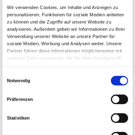
Für alle Teens ab der 3. Klasse.
Wir verwenden Cookies, um Inhalte und Anzeigen zu
personalisieren, Funktionen für soziale Medien anbieten
Nach der Schule mit Freunden treffen Billard spielen,
zu können und die Zugriffe auf unsere Website zu
kickern, Musik hören, chillen und vieles mehr.
analysieren. Außerdem geben wir Informationen zu Ihrer
Verwendung unserer Website an unsere Partner für
soziale Medien, Werbung und Analysen weiter. Unsere
Partner führen diese Informationen möglicherweise mit
weiteren Daten zusammen, die Sie ihnen bereitgestellt
haben oder die sie im Rahmen Ihrer Nutzung der Dienste
gesammelt haben.
Einwilligungsauswahl
Notwendig
Präferenzen
Statistiken