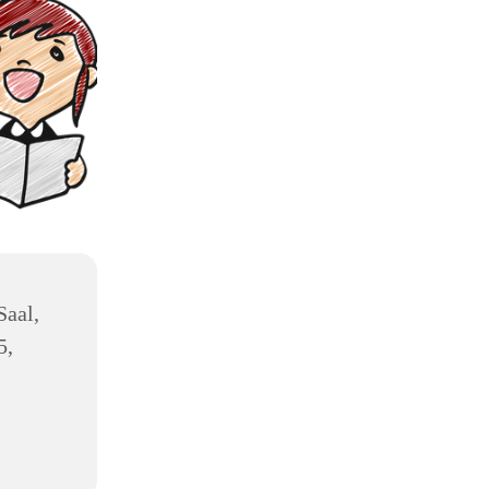
Saal,
5,