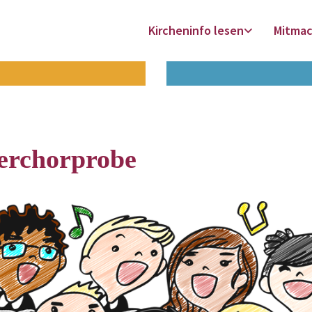
Kircheninfo lesen
Mitma
erchorprobe