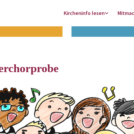
Kircheninfo lesen
Mitma
erchorprobe