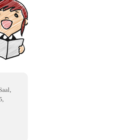
Saal,
5,