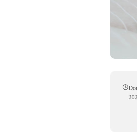
Don
202