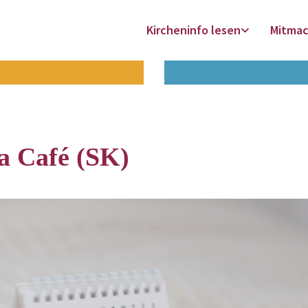
Kircheninfo lesen
Mitma
a Café (SK)