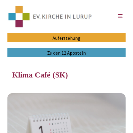
Auferstehung
Zu den 12 Aposteln
Klima Café (SK)