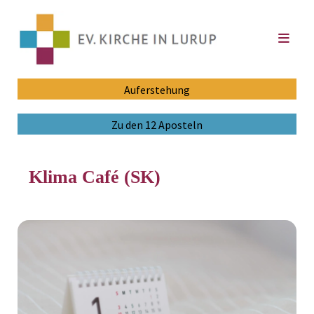
Auferstehung
Zu den 12 Aposteln
Klima Café (SK)