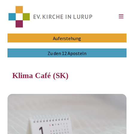
Auferstehung
Zu den 12 Aposteln
Klima Café (SK)