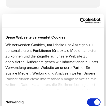
MittenMang in Lurup - Geminsam machen!
Sie sind über 60 Jahre, vielleicht frisch im Ruhestand?
Und Sie wollen Menschen aus Lurup kennenlernen,
Diese Webseite verwendet Cookies
zusammen eine gute Zeit verbringen und
Wir verwenden Cookies, um Inhalte und Anzeigen zu
gemeinsam Aktivitäten vereinbaren? Dann seien Sie
personalisieren, Funktionen für soziale Medien anbieten
herzlich eingeladen zur Aktionsplattform 60+ in Lurup!
zu können und die Zugriffe auf unsere Website zu
analysieren. Außerdem geben wir Informationen zu Ihrer
1x im Monat donnerstags von 18-20 Uhr im LURUM
Verwendung unserer Website an unsere Partner für
(Community School Lurup, Flurstraße 15). Infos und
soziale Medien, Werbung und Analysen weiter. Unsere
Anmeldung bei Kerstin Frerichs (Ev. Kirche Lurup) unter
Partner führen diese Informationen möglicherweise mit
frerichs@kirche-lurup.de oder 0176/47 666 706 und bei
weiteren Daten zusammen, die Sie ihnen bereitgestellt
Stefanie Janssen (Diakonie Hamburg) unter
haben oder die sie im Rahmen Ihrer Nutzung der Dienste
janssen@diakonie-hamburg.de oder 040/30 620 339.
gesammelt haben.
Einwilligungsauswahl
Notwendig