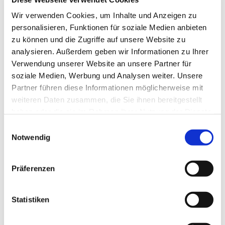
Jeden Montag um 9 Uhr gibt es einen kurzen Text als
Wir verwenden Cookies, um Inhalte und Anzeigen zu
kleinen Impuls für den Start in den Tag und in die Woche.
personalisieren, Funktionen für soziale Medien anbieten
Einwählen unter: 0721/605620222, PIN 046445.
zu können und die Zugriffe auf unsere Website zu
analysieren. Außerdem geben wir Informationen zu Ihrer
Verwendung unserer Website an unsere Partner für
soziale Medien, Werbung und Analysen weiter. Unsere
Partner führen diese Informationen möglicherweise mit
weiteren Daten zusammen, die Sie ihnen bereitgestellt
haben oder die sie im Rahmen Ihrer Nutzung der Dienste
gesammelt haben.
Einwilligungsauswahl
Notwendig
Präferenzen
Statistiken