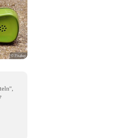
© Pixabay
teln",
7