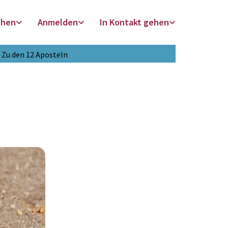
chen
Anmelden
In Kontakt gehen
Zu den 12 Aposteln