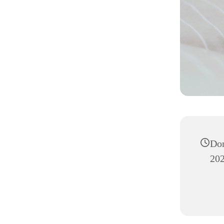
Don
202