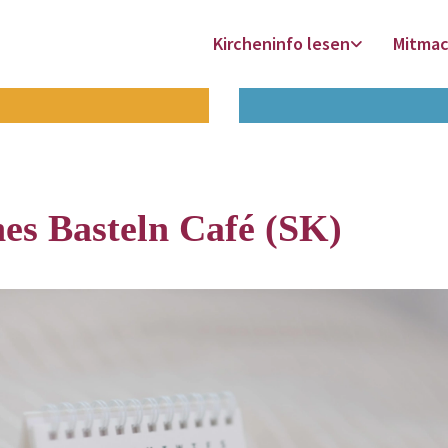
Kircheninfo lesen
Mitma
es Basteln Café (SK)