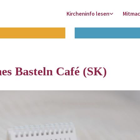
Kircheninfo lesen
Mitma
es Basteln Café (SK)