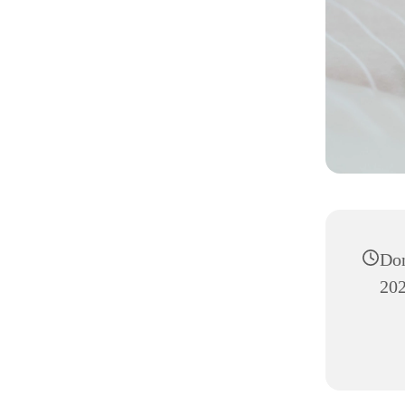
Don
202