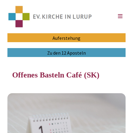
Auferstehung
Zu den 12 Aposteln
Offenes Basteln Café (SK)