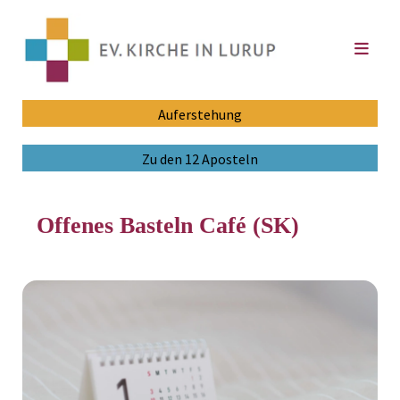
Auferstehung
Zu den 12 Aposteln
Offenes Basteln Café (SK)