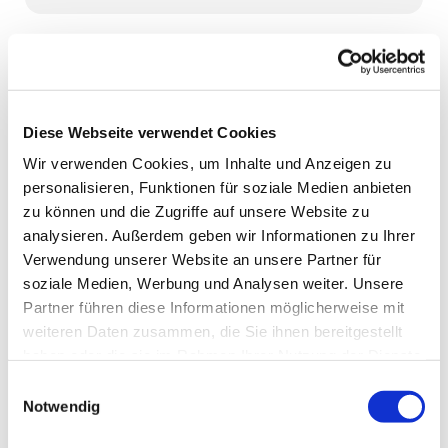
Wohlfühlprogramm für Körper und Seele.
Für Frauen jeden Alters.
Diese Webseite verwendet Cookies
Zur Teilnahme bitte telefonisch anmelden bei Kymet
Wir verwenden Cookies, um Inhalte und Anzeigen zu
Bosna, Tel. 01520 2528401.
personalisieren, Funktionen für soziale Medien anbieten
Das Angebot findet wöchentlich immer mittwochs von
zu können und die Zugriffe auf unsere Website zu
18:00-19:30 Uhr.
analysieren. Außerdem geben wir Informationen zu Ihrer
Verwendung unserer Website an unsere Partner für
Die monatliche Teilnahmegebühr beträgt 10 Euro.
soziale Medien, Werbung und Analysen weiter. Unsere
Partner führen diese Informationen möglicherweise mit
Veranstalter des Angebots ist der Interkulturelle
weiteren Daten zusammen, die Sie ihnen bereitgestellt
Familienverbund.
haben oder die sie im Rahmen Ihrer Nutzung der Dienste
gesammelt haben.
Einwilligungsauswahl
Notwendig