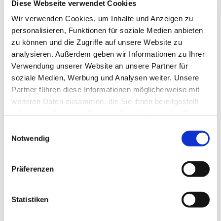
zum Kaffeetrinken, Klönen und Austauschen über ein
Diese Webseite verwendet Cookies
Thema - von Heidi Kabel, über die Kartoffel bis hin zur
Wir verwenden Cookies, um Inhalte und Anzeigen zu
Elbphilharmonie kommen alle möglichen Themen auf
personalisieren, Funktionen für soziale Medien anbieten
den Tisch. Mit viel Spaß und unterschiedlichsten
zu können und die Zugriffe auf unsere Website zu
Methoden. Herzlich willkommen!
analysieren. Außerdem geben wir Informationen zu Ihrer
Verwendung unserer Website an unsere Partner für
soziale Medien, Werbung und Analysen weiter. Unsere
Partner führen diese Informationen möglicherweise mit
weiteren Daten zusammen, die Sie ihnen bereitgestellt
haben oder die sie im Rahmen Ihrer Nutzung der Dienste
gesammelt haben.
Einwilligungsauswahl
Notwendig
Präferenzen
Statistiken