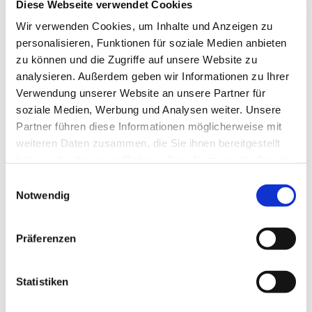
zum Kaffeetrinken, Klönen und Austauschen über ein
Diese Webseite verwendet Cookies
Thema - von Heidi Kabel, über die Kartoffel bis hin zur
Wir verwenden Cookies, um Inhalte und Anzeigen zu
Elbphilharmonie kommen alle möglichen Themen auf
personalisieren, Funktionen für soziale Medien anbieten
den Tisch. Mit viel Spaß und unterschiedlichsten
zu können und die Zugriffe auf unsere Website zu
Methoden. Herzlich willkommen!
analysieren. Außerdem geben wir Informationen zu Ihrer
Verwendung unserer Website an unsere Partner für
soziale Medien, Werbung und Analysen weiter. Unsere
Partner führen diese Informationen möglicherweise mit
weiteren Daten zusammen, die Sie ihnen bereitgestellt
haben oder die sie im Rahmen Ihrer Nutzung der Dienste
gesammelt haben.
Einwilligungsauswahl
Notwendig
Präferenzen
Statistiken