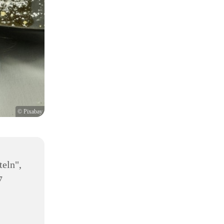
© Pixabay
teln",
7