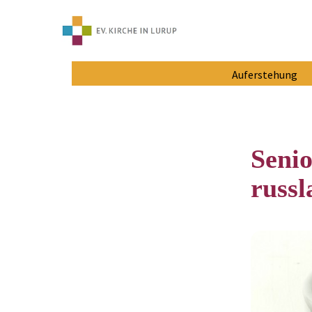
Auferstehung
Senio
russ