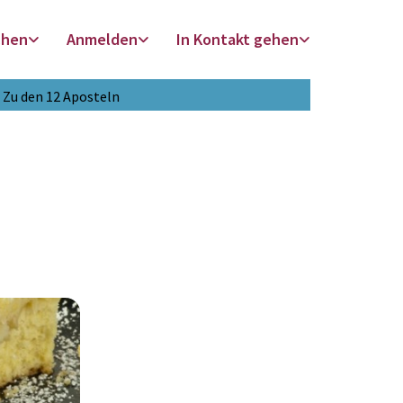
chen
Anmelden
In Kontakt gehen
Zu den 12 Aposteln