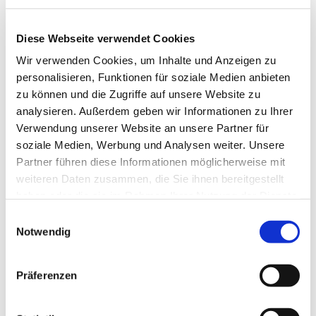
In Kontakt sein mit Gleichgesinnten, russische
Diese Webseite verwendet Cookies
Traditionen pflegen und sich über den Alltag in
Wir verwenden Cookies, um Inhalte und Anzeigen zu
Deutschland austauschen - das ist der Kern der
personalisieren, Funktionen für soziale Medien anbieten
russlanddeutschen Fruanegruppe, die sich im
zu können und die Zugriffe auf unsere Website zu
Seniorentreff der Kirchengemeinde "Zu den 12 Aposteln"
analysieren. Außerdem geben wir Informationen zu Ihrer
trifft. Jeden Montag von 14-16 Uhr, Infos bei Diakonin
Verwendung unserer Website an unsere Partner für
Kerstin Frerichs, Tel. 0176/47 666 706.
soziale Medien, Werbung und Analysen weiter. Unsere
Partner führen diese Informationen möglicherweise mit
weiteren Daten zusammen, die Sie ihnen bereitgestellt
haben oder die sie im Rahmen Ihrer Nutzung der Dienste
gesammelt haben.
Einwilligungsauswahl
Notwendig
Präferenzen