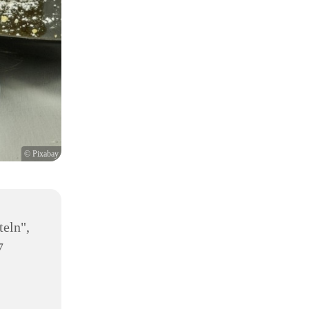
© Pixabay
teln",
7