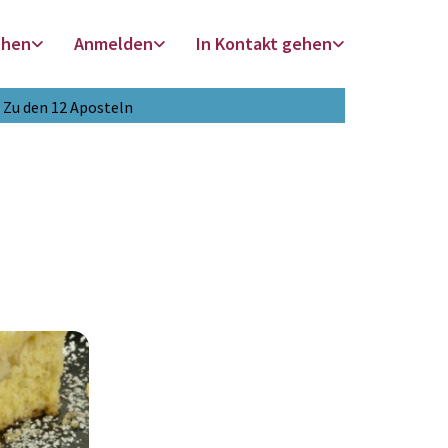
chen
Anmelden
In Kontakt gehen
Zu den 12 Aposteln