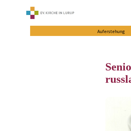
Auferstehung
Senio
russ