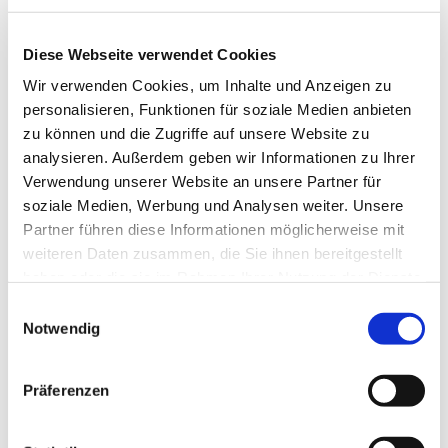
In Kontakt sein mit Gleichgesinnten, russische
Diese Webseite verwendet Cookies
Traditionen pflegen und sich über den Alltag in
Wir verwenden Cookies, um Inhalte und Anzeigen zu
Deutschland austauschen - das ist der Kern der
personalisieren, Funktionen für soziale Medien anbieten
russlanddeutschen Fruanegruppe, die sich im
zu können und die Zugriffe auf unsere Website zu
Seniorentreff der Kirchengemeinde "Zu den 12 Aposteln"
analysieren. Außerdem geben wir Informationen zu Ihrer
trifft. Jeden Montag von 14-16 Uhr, Infos bei Diakonin
Verwendung unserer Website an unsere Partner für
Kerstin Frerichs, Tel. 0176/47 666 706.
soziale Medien, Werbung und Analysen weiter. Unsere
Partner führen diese Informationen möglicherweise mit
weiteren Daten zusammen, die Sie ihnen bereitgestellt
haben oder die sie im Rahmen Ihrer Nutzung der Dienste
gesammelt haben.
Einwilligungsauswahl
Notwendig
Präferenzen