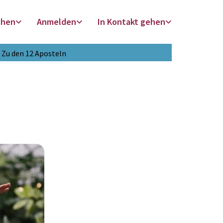
chen
Anmelden
In Kontakt gehen
Zu den 12 Aposteln