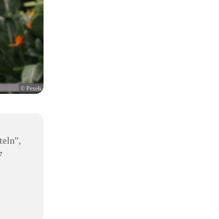
© Pexels
teln",
7