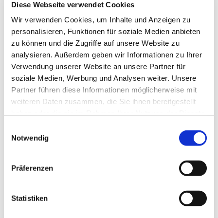
Diese Webseite verwendet Cookies
Fit sein und bleiben, egal, wie alt man ist - dafür tut eine
Gruppe was, die sich jeden Mittwoch von 18.30-19.30
Wir verwenden Cookies, um Inhalte und Anzeigen zu
Uhr im Seniorentreff der Kirchengemeinde "Zu den 12
personalisieren, Funktionen für soziale Medien anbieten
Aposteln" trifft. Infos bei Diakonin Kerstin frerichs, Tel.
zu können und die Zugriffe auf unsere Website zu
0176/47 666 706.
analysieren. Außerdem geben wir Informationen zu Ihrer
Verwendung unserer Website an unsere Partner für
soziale Medien, Werbung und Analysen weiter. Unsere
Partner führen diese Informationen möglicherweise mit
weiteren Daten zusammen, die Sie ihnen bereitgestellt
haben oder die sie im Rahmen Ihrer Nutzung der Dienste
gesammelt haben.
Einwilligungsauswahl
Notwendig
Präferenzen
Statistiken