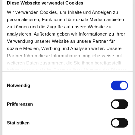
Diese Webseite verwendet Cookies
Fit sein und bleiben, egal, wie alt man ist - dafür tut eine
Gruppe was, die sich jeden Mittwoch von 9.00-10.00 Uhr
Wir verwenden Cookies, um Inhalte und Anzeigen zu
im Seniorentreff der Kirchengemeinde "Zu den 12
personalisieren, Funktionen für soziale Medien anbieten
Aposteln" trifft. Infos bei Diakonin Kerstin Frerichs, Tel.
zu können und die Zugriffe auf unsere Website zu
0176/47 666 706.
analysieren. Außerdem geben wir Informationen zu Ihrer
Verwendung unserer Website an unsere Partner für
soziale Medien, Werbung und Analysen weiter. Unsere
Partner führen diese Informationen möglicherweise mit
weiteren Daten zusammen, die Sie ihnen bereitgestellt
haben oder die sie im Rahmen Ihrer Nutzung der Dienste
gesammelt haben.
Einwilligungsauswahl
Notwendig
Präferenzen
Statistiken