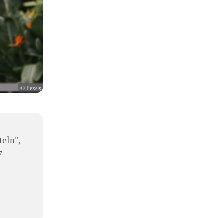
© Pexels
teln",
7