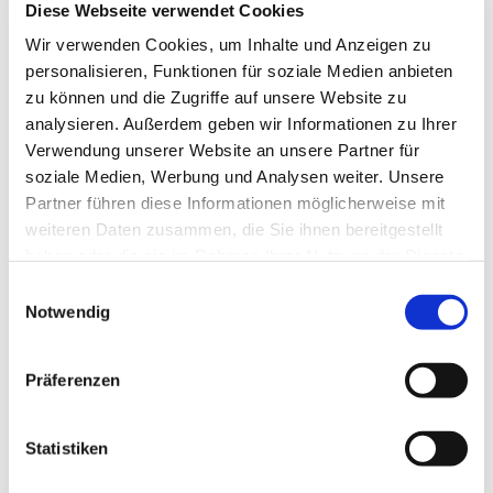
Diese Webseite verwendet Cookies
Fit sein und bleiben, egal, wie alt man ist - dafür tut eine
Gruppe was, die sich jeden Mittwoch von 9.00-10.00 Uhr
Wir verwenden Cookies, um Inhalte und Anzeigen zu
im Seniorentreff der Kirchengemeinde "Zu den 12
personalisieren, Funktionen für soziale Medien anbieten
Aposteln" trifft. Infos bei Diakonin Kerstin Frerichs, Tel.
zu können und die Zugriffe auf unsere Website zu
0176/47 666 706.
analysieren. Außerdem geben wir Informationen zu Ihrer
Verwendung unserer Website an unsere Partner für
soziale Medien, Werbung und Analysen weiter. Unsere
Partner führen diese Informationen möglicherweise mit
weiteren Daten zusammen, die Sie ihnen bereitgestellt
haben oder die sie im Rahmen Ihrer Nutzung der Dienste
gesammelt haben.
Einwilligungsauswahl
Notwendig
Präferenzen
Statistiken