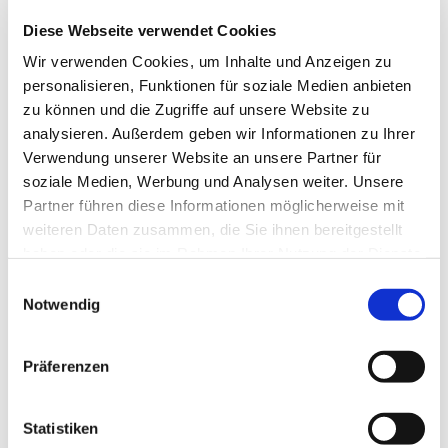
Diese Webseite verwendet Cookies
Fit bleiben, am besten bis ins hohe Alter - nicht nur davon
Wir verwenden Cookies, um Inhalte und Anzeigen zu
träumen, sondern auch etwas dafür tun! Jeden Donnerstag
personalisieren, Funktionen für soziale Medien anbieten
von 10-11 Uhr im Seniorentreff der Kirchengemeinde
zu können und die Zugriffe auf unsere Website zu
"Zu den 12 Aposteln", Elbgaustraße 140. Ein kleiner
analysieren. Außerdem geben wir Informationen zu Ihrer
monatlicher unkostenbeitrag wir derhoben. Mach mit!
Verwendung unserer Website an unsere Partner für
soziale Medien, Werbung und Analysen weiter. Unsere
Partner führen diese Informationen möglicherweise mit
weiteren Daten zusammen, die Sie ihnen bereitgestellt
haben oder die sie im Rahmen Ihrer Nutzung der Dienste
gesammelt haben.
Einwilligungsauswahl
Notwendig
Präferenzen
Statistiken