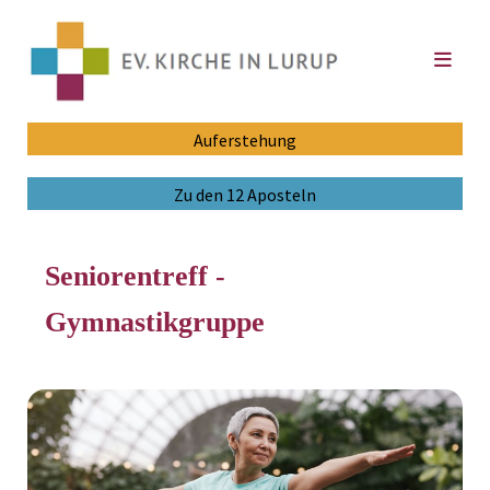
Auferstehung
Zu den 12 Aposteln
Seniorentreff -
Gymnastikgruppe