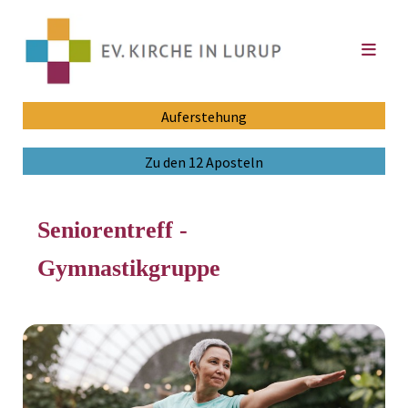
Auferstehung
Zu den 12 Aposteln
Seniorentreff -
Gymnastikgruppe