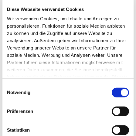
Diese Webseite verwendet Cookies
Fit bleiben, am besten bis ins hohe Alter - nicht nur davon
Wir verwenden Cookies, um Inhalte und Anzeigen zu
träumen, sondern auch etwas dafür tun! Jeden Donnerstag
personalisieren, Funktionen für soziale Medien anbieten
von 10-11 Uhr im Seniorentreff der Kirchengemeinde
zu können und die Zugriffe auf unsere Website zu
"Zu den 12 Aposteln", Elbgaustraße 140. Ein kleiner
analysieren. Außerdem geben wir Informationen zu Ihrer
monatlicher unkostenbeitrag wir derhoben. Mach mit!
Verwendung unserer Website an unsere Partner für
soziale Medien, Werbung und Analysen weiter. Unsere
Partner führen diese Informationen möglicherweise mit
weiteren Daten zusammen, die Sie ihnen bereitgestellt
haben oder die sie im Rahmen Ihrer Nutzung der Dienste
gesammelt haben.
Einwilligungsauswahl
Notwendig
Präferenzen
Statistiken