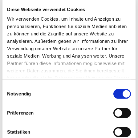
Diese Webseite verwendet Cookies
Fit bleiben, am besten bis ins hohe Alter - nicht nur davon
Wir verwenden Cookies, um Inhalte und Anzeigen zu
träumen, sondern auch etwas dafür tun! Jeden Donnerstag
personalisieren, Funktionen für soziale Medien anbieten
von 10-11 Uhr im Seniorentreff der Kirchengemeinde
zu können und die Zugriffe auf unsere Website zu
"Zu den 12 Aposteln", Elbgaustraße 140. Ein kleiner
analysieren. Außerdem geben wir Informationen zu Ihrer
monatlicher unkostenbeitrag wir derhoben. Mach mit!
Verwendung unserer Website an unsere Partner für
soziale Medien, Werbung und Analysen weiter. Unsere
Partner führen diese Informationen möglicherweise mit
weiteren Daten zusammen, die Sie ihnen bereitgestellt
haben oder die sie im Rahmen Ihrer Nutzung der Dienste
gesammelt haben.
Einwilligungsauswahl
Notwendig
Präferenzen
Statistiken