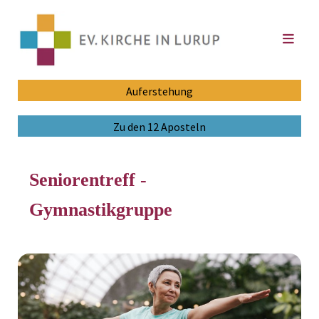
Auferstehung
Zu den 12 Aposteln
Seniorentreff -
Gymnastikgruppe