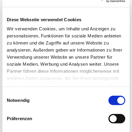
Wie war das noch mal? Das Smartphone kennen- und
Diese Webseite verwendet Cookies
nutzen lernen in einem netten Kreis Gleichgesinnter - das
Wir verwenden Cookies, um Inhalte und Anzeigen zu
können Sie in dem Angebot "Mein Smartphone und ich"
personalisieren, Funktionen für soziale Medien anbieten
des Seniorentreffs der Kirche "Zu den 12 Aposteln".
zu können und die Zugriffe auf unsere Website zu
Jeden 2. und 4. Freitag von 10-12 Uhr in einer
analysieren. Außerdem geben wir Informationen zu Ihrer
Kleingruppe. Fragen Sie nach bei Diakonin Kerstin
Verwendung unserer Website an unsere Partner für
Frerichs, Tel. 0176/47 666 706. Unkosten keine, Spaß
soziale Medien, Werbung und Analysen weiter. Unsere
sehr viel. ;)
Partner führen diese Informationen möglicherweise mit
weiteren Daten zusammen, die Sie ihnen bereitgestellt
haben oder die sie im Rahmen Ihrer Nutzung der Dienste
gesammelt haben.
Einwilligungsauswahl
Notwendig
Präferenzen