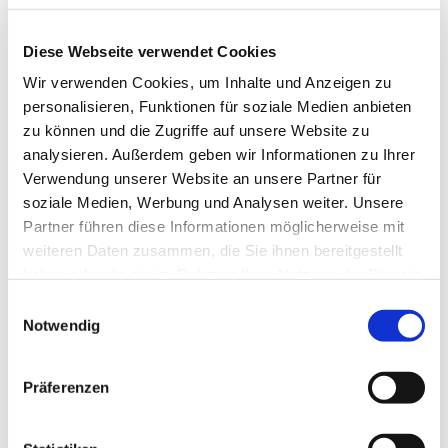
Wie war das noch mal? Das Smartphone kennen- und
nutzen lernen in einem netten Kreis Gleichgesinnter - das
Diese Webseite verwendet Cookies
können Sie in dem Angebot "Mein Smartphone und ich"
Wir verwenden Cookies, um Inhalte und Anzeigen zu
des Seniorentreffs der Kirche "Zu den 12 Aposteln".
personalisieren, Funktionen für soziale Medien anbieten
Jeden 2. und 4. Freitag von 10-12 Uhr in einer
zu können und die Zugriffe auf unsere Website zu
Kleingruppe. Fragen Sie nach bei Diakonin Kerstin
analysieren. Außerdem geben wir Informationen zu Ihrer
Frerichs, Tel. 0176/47 666 706. Unkosten keine, Spaß
Verwendung unserer Website an unsere Partner für
sehr viel. ;)
soziale Medien, Werbung und Analysen weiter. Unsere
Partner führen diese Informationen möglicherweise mit
weiteren Daten zusammen, die Sie ihnen bereitgestellt
haben oder die sie im Rahmen Ihrer Nutzung der Dienste
gesammelt haben.
Einwilligungsauswahl
Notwendig
Präferenzen